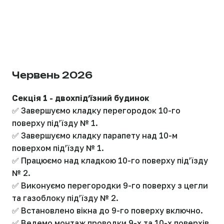
Червень 2026
Секція 1 - двохпідʼїзний будинок
✅ Завершуємо кладку перегородок 10-го
поверху підʼїзду № 1.
✅ Завершуємо кладку парапету над 10-м
поверхом підʼїзду № 1.
✅ Працюємо над кладкою 10-го поверху підʼїзду
№ 2.
✅ Виконуємо перегородки 9-го поверху з цегли
та газоблоку підʼїзду № 2.
✅ Встановлено вікна до 9-го поверху включно.
✅ Ведемо монтаж проводки 9-х та 10-х поверхів.