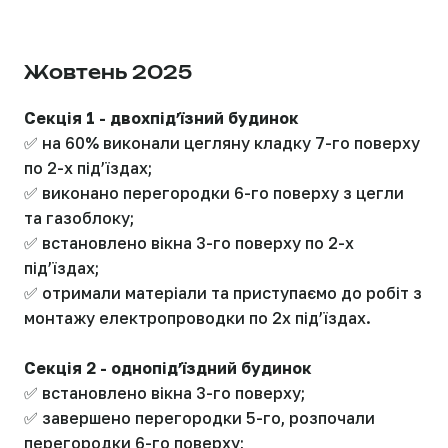
Жовтень 2025
Секція 1 - двохпідʼїзний будинок
✅ на 60% виконали цегляну кладку 7-го поверху
по 2-х підʼїздах;
✅ виконано перегородки 6-го поверху з цегли
та газоблоку;
✅ встановлено вікна 3-го поверху по 2-х
підʼїздах;
✅ отримали матеріали та приступаємо до робіт з
монтажу електропроводки по 2х підʼїздах.
Секція 2 - однопідʼїздний будинок
✅ встановлено вікна 3-го поверху;
✅ завершено перегородки 5-го, розпочали
перегородки 6-го поверху;