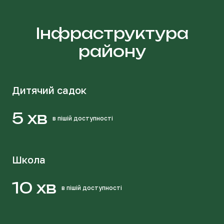
Інфраструктура
району
Дитячий садок
5 хв
в пішій доступності
Школа
10 хв
в пішій доступності