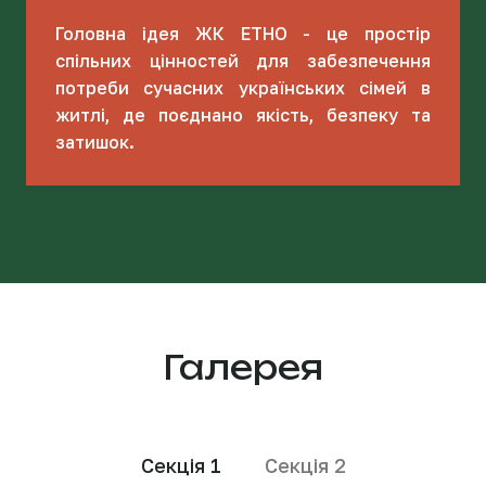
Головна ідея ЖК ЕТНО - це простір
спільних цінностей для забезпечення
потреби сучасних українських сімей в
житлі, де поєднано якість, безпеку та
затишок.
Галерея
Секція 1
Секція 2