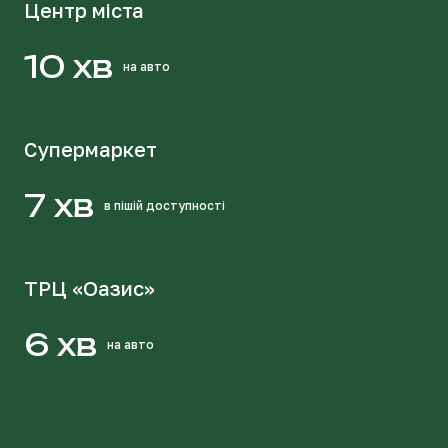
Центр міста
10 хв
на авто
Супермаркет
7 хв
в пішій доступності
ТРЦ «Оазис»
6 хв
на авто